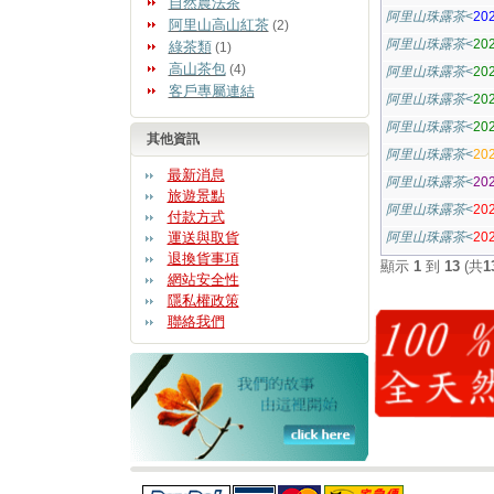
自然農法茶
阿里山珠露茶
<
20
阿里山高山紅茶
(2)
阿里山珠露茶
<
20
綠茶類
(1)
高山茶包
(4)
阿里山珠露茶
<
20
客戶專屬連結
阿里山珠露茶
<
20
阿里山珠露茶
<
20
其他資訊
阿里山珠露茶
<
20
最新消息
阿里山珠露茶
<
2
旅遊景點
阿里山珠露茶
<
2
付款方式
運送與取貨
阿里山珠露茶
<
2
退換貨事項
顯示
1
到
13
(共
1
網站安全性
隱私權政策
聯絡我們