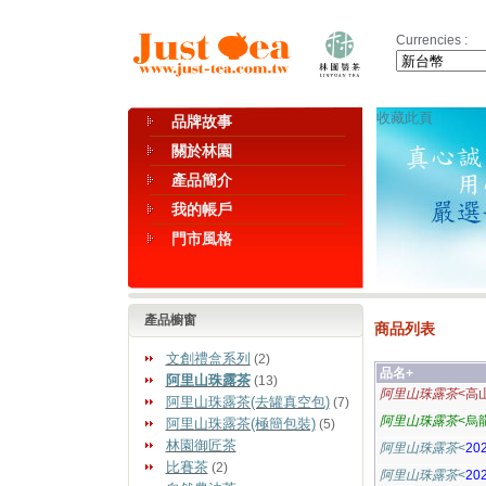
Currencies :
收藏此頁
品牌故事
關於林園
產品簡介
我的帳戶
門市風格
產品櫥窗
商品列表
文創禮盒系列
(2)
品名+
阿里山珠露茶
(13)
阿里山珠露茶
<高
阿里山珠露茶(去罐真空包)
(7)
阿里山珠露茶
<烏
阿里山珠露茶(極簡包裝)
(5)
林園御匠茶
阿里山珠露茶
<
20
比賽茶
(2)
阿里山珠露茶
<
20