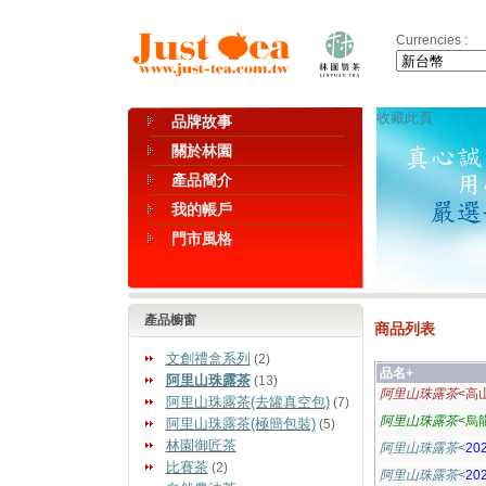
Currencies :
收藏此頁
品牌故事
關於林園
產品簡介
我的帳戶
門市風格
產品櫥窗
商品列表
文創禮盒系列
(2)
品名+
阿里山珠露茶
(13)
阿里山珠露茶
<高
阿里山珠露茶(去罐真空包)
(7)
阿里山珠露茶
<烏
阿里山珠露茶(極簡包裝)
(5)
林園御匠茶
阿里山珠露茶
<
20
比賽茶
(2)
阿里山珠露茶
<
20