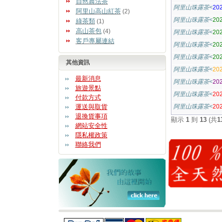
自然農法茶
阿里山珠露茶
<
20
阿里山高山紅茶
(2)
阿里山珠露茶
<
20
綠茶類
(1)
高山茶包
(4)
阿里山珠露茶
<
20
客戶專屬連結
阿里山珠露茶
<
20
阿里山珠露茶
<
20
其他資訊
阿里山珠露茶
<
20
最新消息
阿里山珠露茶
<
2
旅遊景點
阿里山珠露茶
<
2
付款方式
運送與取貨
阿里山珠露茶
<
2
退換貨事項
顯示
1
到
13
(共
1
網站安全性
隱私權政策
聯絡我們