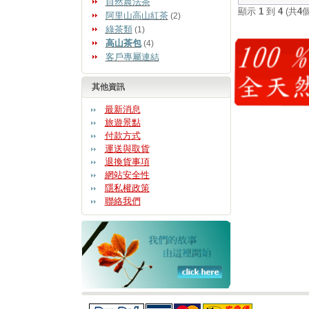
自然農法茶
顯示
1
到
4
(共
4
阿里山高山紅茶
(2)
綠茶類
(1)
高山茶包
(4)
客戶專屬連結
其他資訊
最新消息
旅遊景點
付款方式
運送與取貨
退換貨事項
網站安全性
隱私權政策
聯絡我們