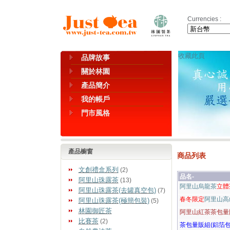
Currencies :
收藏此頁
品牌故事
關於林園
產品簡介
我的帳戶
門市風格
產品櫥窗
商品列表
文創禮盒系列
(2)
品名-
阿里山珠露茶
(13)
阿里山烏龍茶
立體
阿里山珠露茶(去罐真空包)
(7)
春冬限定
阿里山高
阿里山珠露茶(極簡包裝)
(5)
林園御匠茶
阿里山紅茶茶包量販
比賽茶
(2)
茶包量販組(鋁箔包