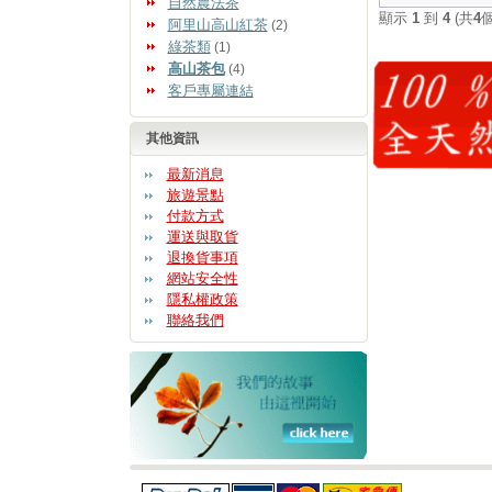
自然農法茶
顯示
1
到
4
(共
4
阿里山高山紅茶
(2)
綠茶類
(1)
高山茶包
(4)
客戶專屬連結
其他資訊
最新消息
旅遊景點
付款方式
運送與取貨
退換貨事項
網站安全性
隱私權政策
聯絡我們