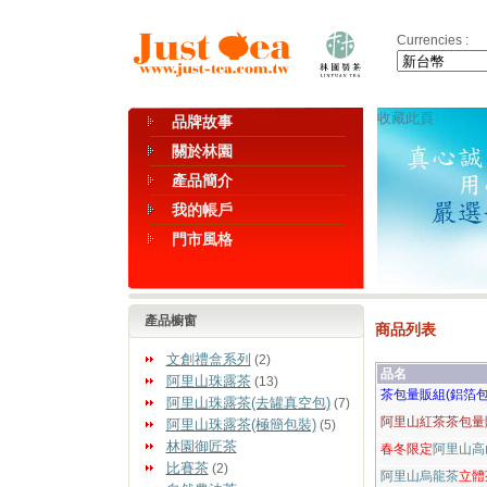
Currencies :
收藏此頁
品牌故事
關於林園
產品簡介
我的帳戶
門市風格
產品櫥窗
商品列表
文創禮盒系列
(2)
品名
阿里山珠露茶
(13)
茶包量販組(鋁箔包
阿里山珠露茶(去罐真空包)
(7)
阿里山紅茶茶包量販
阿里山珠露茶(極簡包裝)
(5)
林園御匠茶
春冬限定
阿里山高
比賽茶
(2)
阿里山烏龍茶
立體