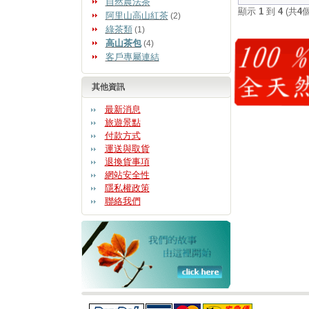
自然農法茶
顯示
1
到
4
(共
4
阿里山高山紅茶
(2)
綠茶類
(1)
高山茶包
(4)
客戶專屬連結
其他資訊
最新消息
旅遊景點
付款方式
運送與取貨
退換貨事項
網站安全性
隱私權政策
聯絡我們