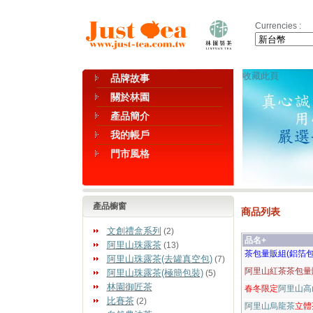
Currencies :
收藏此頁
品牌故事
關於林園
產品簡介
我的帳戶
門市風格
產品櫥窗
商品列表
文創禮盒系列
(2)
品名+
阿里山珠露茶
(13)
茶包量販組(鋁箔包
阿里山珠露茶(去罐真空包)
(7)
阿里山紅茶茶包量販
阿里山珠露茶(極簡包裝)
(5)
林園御匠茶
春冬限定
阿里山高
比賽茶
(2)
阿里山烏龍茶
立體