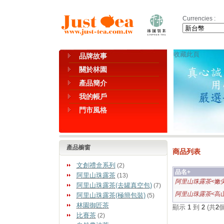
Currencies :
收藏此頁
品牌故事
關於林園
產品簡介
我的帳戶
門市風格
產品櫥窗
商品列表
文創禮盒系列
(2)
品名+
阿里山珠露茶
(13)
阿里山珠露茶
<嫩
阿里山珠露茶(去罐真空包)
(7)
阿里山珠露茶
<高
阿里山珠露茶(極簡包裝)
(5)
林園御匠茶
顯示
1
到
2
(共
2
比賽茶
(2)