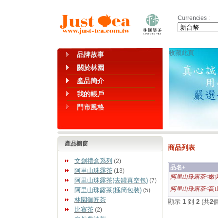
Currencies :
收藏此頁
品牌故事
關於林園
產品簡介
我的帳戶
門市風格
產品櫥窗
商品列表
文創禮盒系列
(2)
品名+
阿里山珠露茶
(13)
阿里山珠露茶
<嫩
阿里山珠露茶(去罐真空包)
(7)
阿里山珠露茶
<高
阿里山珠露茶(極簡包裝)
(5)
林園御匠茶
顯示
1
到
2
(共
2
比賽茶
(2)