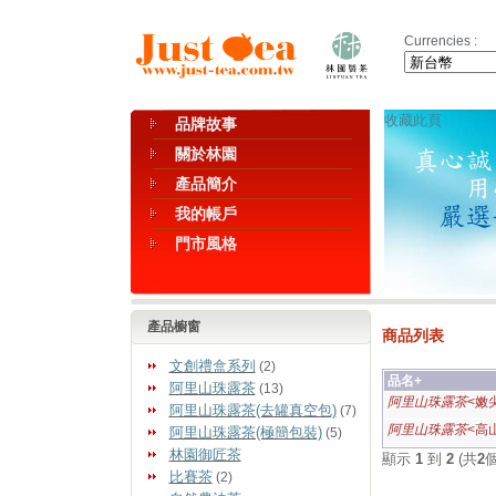
Currencies :
收藏此頁
品牌故事
關於林園
產品簡介
我的帳戶
門市風格
產品櫥窗
商品列表
文創禮盒系列
(2)
品名+
阿里山珠露茶
(13)
阿里山珠露茶
<嫩
阿里山珠露茶(去罐真空包)
(7)
阿里山珠露茶
<高
阿里山珠露茶(極簡包裝)
(5)
林園御匠茶
顯示
1
到
2
(共
2
比賽茶
(2)