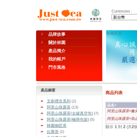
Currencies :
收藏此頁
品牌故事
關於林園
產品簡介
我的帳戶
門市風格
產品櫥窗
商品列表
文創禮盒系列
(2)
品名+
阿里山珠露茶
(13)
阿里山珠露茶
<嫩
阿里山珠露茶(去罐真空包)
(7)
阿里山珠露茶
<高
阿里山珠露茶(極簡包裝)
(5)
林園御匠茶
顯示
1
到
2
(共
2
比賽茶
(2)