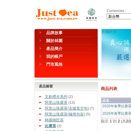
Currencies :
收藏此頁
品牌故事
關於林園
產品簡介
我的帳戶
門市風格
產品櫥窗
商品列表
文創禮盒系列
(2)
品名
阿里山珠露茶
(13)
2026年春季比賽
阿里山珠露茶(去罐真空包)
(7)
2026年春季比賽
阿里山珠露茶(極簡包裝)
(5)
林園御匠茶
顯示
1
到
2
(共
2
比賽茶
(2)