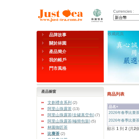
Currencies :
收藏此頁
品牌故事
關於林園
產品簡介
我的帳戶
門市風格
產品櫥窗
商品列表
文創禮盒系列
(2)
品名+
阿里山珠露茶
(13)
2026年春季比賽
阿里山珠露茶(去罐真空包)
(7)
2026年春季比賽
阿里山珠露茶(極簡包裝)
(5)
林園御匠茶
顯示
1
到
2
(共
2
比賽茶
(2)