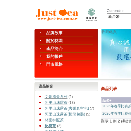
Currencies :
收藏此頁
品牌故事
關於林園
產品簡介
我的帳戶
門市風格
產品櫥窗
商品列表
文創禮盒系列
(2)
品名+
阿里山珠露茶
(13)
2026年春季比賽
阿里山珠露茶(去罐真空包)
(7)
2026年春季比賽
阿里山珠露茶(極簡包裝)
(5)
林園御匠茶
顯示
1
到
2
(共
2
比賽茶
(2)