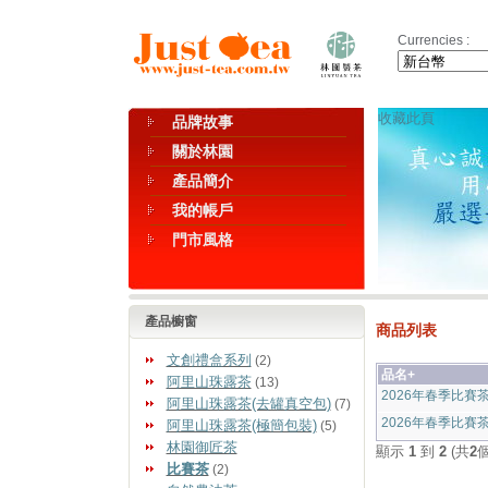
Currencies :
收藏此頁
品牌故事
關於林園
產品簡介
我的帳戶
門市風格
產品櫥窗
商品列表
文創禮盒系列
(2)
品名+
阿里山珠露茶
(13)
2026年春季比賽
阿里山珠露茶(去罐真空包)
(7)
2026年春季比賽
阿里山珠露茶(極簡包裝)
(5)
林園御匠茶
顯示
1
到
2
(共
2
比賽茶
(2)