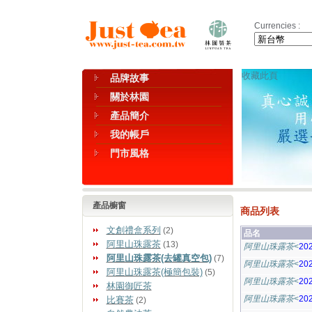
Currencies :
收藏此頁
品牌故事
關於林園
產品簡介
我的帳戶
門市風格
產品櫥窗
商品列表
文創禮盒系列
(2)
品名
阿里山珠露茶
(13)
阿里山珠露茶
<
20
阿里山珠露茶(去罐真空包)
(7)
阿里山珠露茶
<
20
阿里山珠露茶(極簡包裝)
(5)
阿里山珠露茶
<
20
林園御匠茶
阿里山珠露茶
<
20
比賽茶
(2)