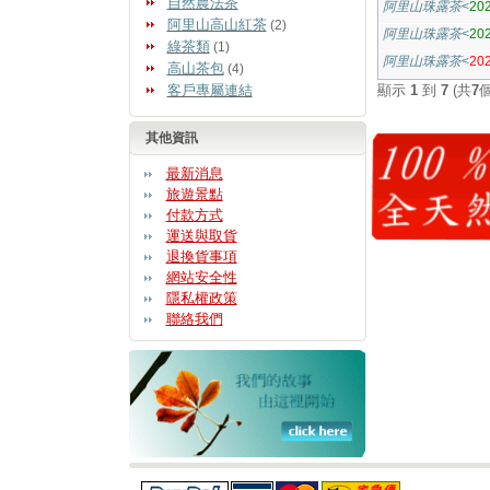
自然農法茶
阿里山珠露茶
<
20
阿里山高山紅茶
(2)
阿里山珠露茶
<
20
綠茶類
(1)
阿里山珠露茶
<
2
高山茶包
(4)
客戶專屬連結
顯示
1
到
7
(共
7
其他資訊
最新消息
旅遊景點
付款方式
運送與取貨
退換貨事項
網站安全性
隱私權政策
聯絡我們