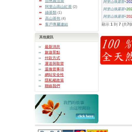
自然農法茶
阿里山珠露茶
<
20
阿里山高山紅茶
(2)
阿里山珠露茶
<
20
綠茶類
(1)
阿里山珠露茶
<
2
高山茶包
(4)
客戶專屬連結
顯示
1
到
7
(共
7
其他資訊
最新消息
旅遊景點
付款方式
運送與取貨
退換貨事項
網站安全性
隱私權政策
聯絡我們