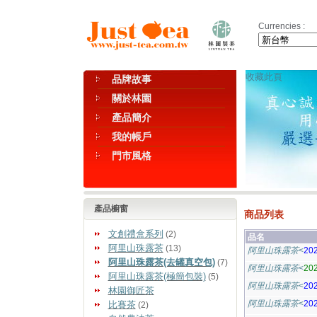
Currencies :
收藏此頁
品牌故事
關於林園
產品簡介
我的帳戶
門市風格
產品櫥窗
商品列表
文創禮盒系列
(2)
品名
阿里山珠露茶
(13)
阿里山珠露茶
<
20
阿里山珠露茶(去罐真空包)
(7)
阿里山珠露茶
<
20
阿里山珠露茶(極簡包裝)
(5)
阿里山珠露茶
<
20
林園御匠茶
阿里山珠露茶
<
20
比賽茶
(2)