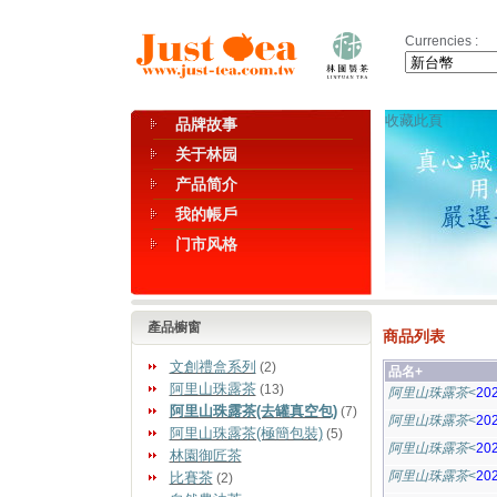
Currencies :
收藏此頁
品牌故事
关于林园
产品简介
我的帳戶
门市风格
產品櫥窗
商品列表
文創禮盒系列
(2)
品名+
阿里山珠露茶
(13)
阿里山珠露茶
<
20
阿里山珠露茶(去罐真空包)
(7)
阿里山珠露茶
<
20
阿里山珠露茶(極簡包裝)
(5)
阿里山珠露茶
<
20
林園御匠茶
阿里山珠露茶
<
20
比賽茶
(2)