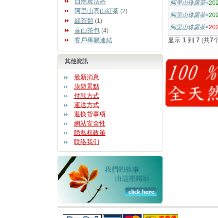
自然農法茶
阿里山珠露茶
<
20
阿里山高山紅茶
(2)
阿里山珠露茶
<
20
綠茶類
(1)
阿里山珠露茶
<
2
高山茶包
(4)
客戶專屬連結
显示
1
到
7
(共
7
其他資訊
最新消息
旅遊景點
付款方式
運送方式
退换货事项
網站安全性
隐私权政策
联络我们