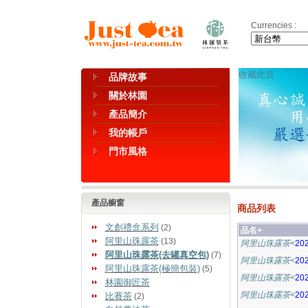
Currencies :
收藏此頁
品牌故事
關於林園
產品簡介
我的帳戶
門市風格
產品櫥窗
商品列表
文創禮盒系列
(2)
品名+
阿里山珠露茶
(13)
阿里山珠露茶
<
20
阿里山珠露茶(去罐真空包)
(7)
阿里山珠露茶
<
20
阿里山珠露茶(極簡包裝)
(5)
阿里山珠露茶
<
20
林園御匠茶
阿里山珠露茶
<
20
比賽茶
(2)