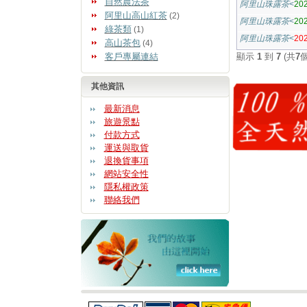
自然農法茶
阿里山珠露茶
<
20
阿里山高山紅茶
(2)
阿里山珠露茶
<
20
綠茶類
(1)
阿里山珠露茶
<
2
高山茶包
(4)
客戶專屬連結
顯示
1
到
7
(共
7
其他資訊
最新消息
旅遊景點
付款方式
運送與取貨
退換貨事項
網站安全性
隱私權政策
聯絡我們