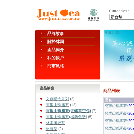
Currencies :
收藏此頁
品牌故事
關於林園
產品簡介
我的帳戶
門市風格
產品櫥窗
商品列表
文創禮盒系列
(2)
品名+
阿里山珠露茶
(13)
阿里山珠露茶
<
20
阿里山珠露茶(去罐真空包)
(7)
阿里山珠露茶
<
20
阿里山珠露茶(極簡包裝)
(5)
阿里山珠露茶
<
20
林園御匠茶
阿里山珠露茶
<
20
比賽茶
(2)