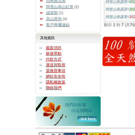
自然農法茶
阿里山珠露茶
<
20
阿里山高山紅茶
(2)
阿里山珠露茶
<
20
綠茶類
(1)
阿里山珠露茶
<
2
高山茶包
(4)
客戶專屬連結
顯示
1
到
7
(共
7
其他資訊
最新消息
旅遊景點
付款方式
運送與取貨
退換貨事項
網站安全性
隱私權政策
聯絡我們