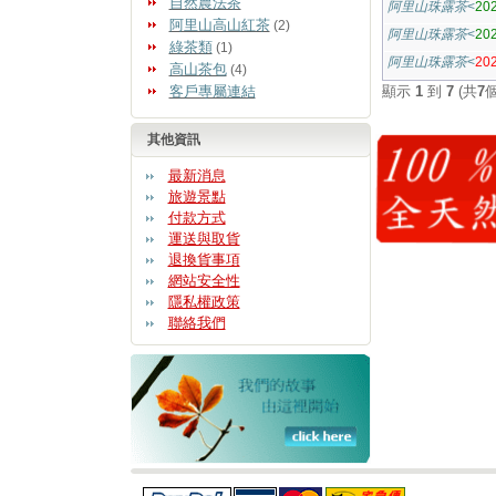
自然農法茶
阿里山珠露茶
<
20
阿里山高山紅茶
(2)
阿里山珠露茶
<
20
綠茶類
(1)
阿里山珠露茶
<
2
高山茶包
(4)
客戶專屬連結
顯示
1
到
7
(共
7
其他資訊
最新消息
旅遊景點
付款方式
運送與取貨
退換貨事項
網站安全性
隱私權政策
聯絡我們