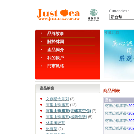
Currencies :
收藏此頁
品牌故事
關於林園
產品簡介
我的帳戶
門市風格
產品櫥窗
商品列表
文創禮盒系列
(2)
品名+
阿里山珠露茶
(13)
阿里山珠露茶
<
20
阿里山珠露茶(去罐真空包)
(7)
阿里山珠露茶
<
20
阿里山珠露茶(極簡包裝)
(5)
阿里山珠露茶
<
20
林園御匠茶
阿里山珠露茶
<
20
比賽茶
(2)