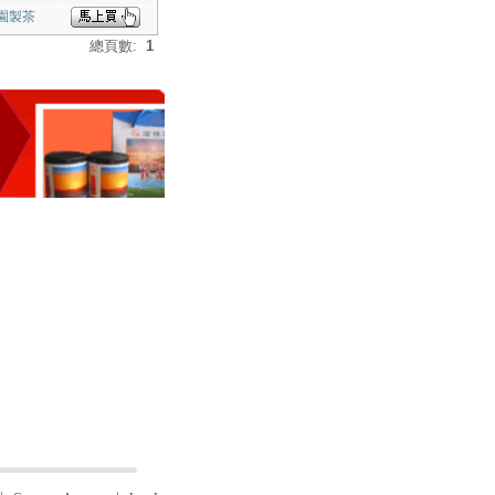
園製茶
總頁數:
1