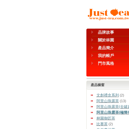
品牌故事
關於林園
產品簡介
我的帳戶
門市風格
產品櫥窗
文創禮盒系列
(2)
阿里山珠露茶
(13)
阿里山珠露茶(去罐
阿里山珠露茶(極簡
林園御匠茶
比賽茶
(2)