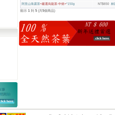
阿里山珠露茶
<嚴選烏龍茶-中焙>
*150g
NT$650
林
顯示
1
到
5
(共
5
個商品)