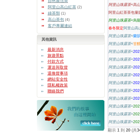
自然農法茶
阿里山珠露茶
<高山
阿里山高山紅茶
(2)
阿里山紅茶茶包量販
綠茶類
(1)
高山茶包
(4)
阿里山珠露茶
<烏龍
客戶專屬連結
春冬限定
阿里山高
阿里山珠露茶
<
蘭韻
其他資訊
阿里山珠露茶
<
甘醇
最新消息
阿里山珠露茶
<
20
旅遊景點
阿里山珠露茶
<
20
付款方式
運送與取貨
阿里山珠露茶
<
20
退換貨事項
阿里山珠露茶
<
20
網站安全性
阿里山珠露茶
<
20
隱私權政策
阿里山珠露茶
<
20
聯絡我們
阿里山珠露茶
<
20
阿里山珠露茶
<
20
阿里山珠露茶
<
20
阿里山珠露茶
<
20
顯示
1
到
20
(共
3