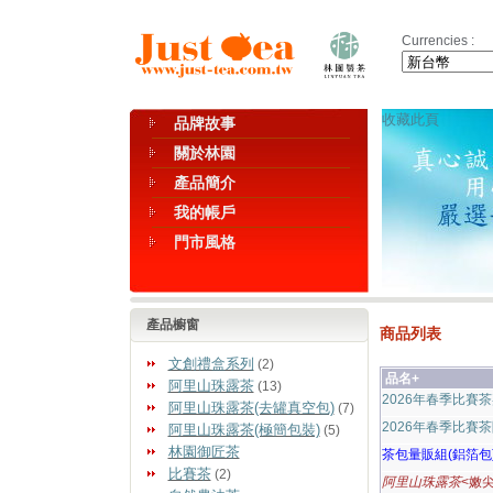
Currencies :
收藏此頁
品牌故事
關於林園
產品簡介
我的帳戶
門市風格
產品櫥窗
商品列表
文創禮盒系列
(2)
品名+
阿里山珠露茶
(13)
2026年春季比賽
阿里山珠露茶(去罐真空包)
(7)
2026年春季比賽
阿里山珠露茶(極簡包裝)
(5)
林園御匠茶
茶包量販組(鋁箔包
比賽茶
(2)
阿里山珠露茶
<嫩尖