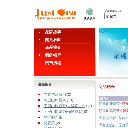
Currencies :
收藏此頁
品牌故事
關於林園
產品簡介
我的帳戶
門市風格
產品櫥窗
商品列表
文創禮盒系列
(2)
品名-
阿里山珠露茶
(13)
阿里山珠露茶
<嚴
阿里山珠露茶(去罐真空包)
(7)
阿里山烏龍茶
立體茶
阿里山珠露茶(極簡包裝)
(5)
林園御匠茶
帶著茶旅行--茶的
比賽茶
(2)
帶著茶旅行--原片