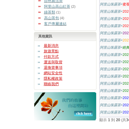
自然農法茶
阿里山珠露茶
<
蜜香
阿里山高山紅茶
(2)
阿里山珠露茶
<
20
綠茶類
(1)
高山茶包
(4)
阿里山珠露茶
<
20
客戶專屬連結
阿里山珠露茶
<
20
阿里山珠露茶
<
20
其他資訊
阿里山珠露茶
<
20
最新消息
阿里山珠露茶
<
經典
旅遊景點
阿里山珠露茶
<
20
付款方式
運送與取貨
阿里山珠露茶
<
20
退換貨事項
阿里山珠露茶
<
20
網站安全性
阿里山珠露茶
<
20
隱私權政策
阿里山珠露茶
<
20
聯絡我們
阿里山珠露茶
<
20
阿里山珠露茶
<
20
阿里山珠露茶
<
20
阿里山珠露茶
<
20
顯示
1
到
20
(共
3