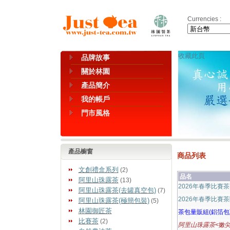
Currencies :
收藏此頁
品牌故事
關於林園
產品簡介
我的帳戶
門市風格
產品櫥窗
商品列表
文創禮盒系列
(2)
品名
阿里山珠露茶
(13)
2026年春季比賽
阿里山珠露茶(去罐真空包)
(7)
2026年春季比賽
阿里山珠露茶(極簡包裝)
(5)
林園御匠茶
茶包量販組(鋁箔包
比賽茶
(2)
阿里山珠露茶
<嫩尖