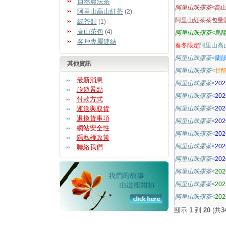
自然農法茶
阿里山珠露茶
<高山
阿里山高山紅茶
(2)
阿里山紅茶茶包量販
綠茶類
(1)
高山茶包
(4)
阿里山珠露茶
<烏龍
客戶專屬連結
春冬限定
阿里山高
阿里山珠露茶
<
蘭韻
其他資訊
阿里山珠露茶
<
甘醇
最新消息
阿里山珠露茶
<
20
旅遊景點
阿里山珠露茶
<
20
付款方式
運送與取貨
阿里山珠露茶
<
20
退換貨事項
阿里山珠露茶
<
20
網站安全性
阿里山珠露茶
<
20
隱私權政策
阿里山珠露茶
<
20
聯絡我們
阿里山珠露茶
<
20
阿里山珠露茶
<
20
阿里山珠露茶
<
20
阿里山珠露茶
<
20
顯示
1
到
20
(共
3