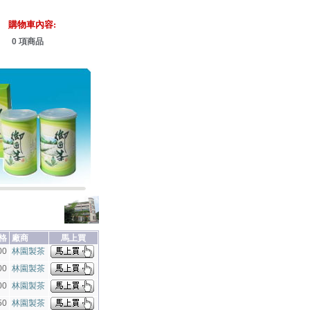
購物車內容:
0 項商品
格
廠商
馬上買
00
林園製茶
00
林園製茶
00
林園製茶
50
林園製茶