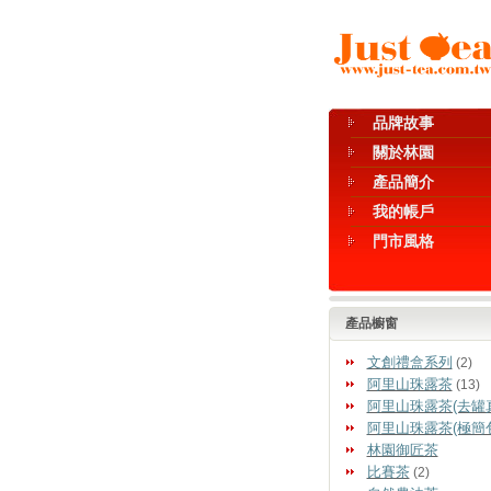
品牌故事
關於林園
產品簡介
我的帳戶
門市風格
產品櫥窗
文創禮盒系列
(2)
阿里山珠露茶
(13)
阿里山珠露茶(去罐
阿里山珠露茶(極簡
林園御匠茶
比賽茶
(2)