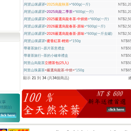
阿里山珠露茶
<
2025烏龍秋茶
>*600g(一斤)
NT$1,2
阿里山珠露茶
<
2025烏龍二季茶
>*600g(一斤)
NT$1,2
阿里山珠露茶
<
2025嚴選烏龍冬茶-中烘焙
>*600g(一斤)
NT$2,5
阿里山珠露茶
<
2026嚴選烏龍春茶-原味
>*600g(一斤)
NT$2,5
阿里山珠露茶
<
2026嚴選烏龍春茶-原味
>*600g(一斤去罐)
NT$2,5
阿里山珠露茶
<
蜜香紅茶-輕焙
>*150g
NT$6
帶著茶旅行--原片茶意禮盒
NT$5
帶著茶旅行--茶的小確幸禮盒
NT$5
阿里山烏龍茶
立體茶包(25入)
NT$5
阿里山珠露茶
<嚴選烏龍茶-中焙>
*150g
NT$6
顯示
21
到
34
(共
34
個商品)