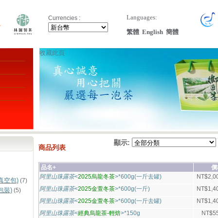
Languages:
Currencies :
繁體
English
簡體
收藏此頁
顯示:
商品列表
品名+
價
阿里山珠露茶
<
2025烏龍冬茶
>*600g(一斤去罐)
NT$2,0
真空包)
(7)
阿里山珠露茶
<
2025金萱冬茶
>*600g(一斤)
NT$1,4
包裝)
(5)
阿里山珠露茶
<
2025金萱冬茶
>*600g(一斤去罐)
NT$1,4
阿里山珠露茶
<
經典烏龍茶-輕焙
>*150g
NT$5