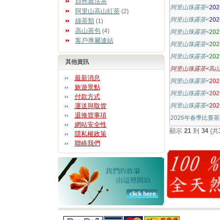
自然農法茶
阿里山珠露茶
<
20
阿里山高山紅茶
(2)
阿里山珠露茶
<
20
綠茶類
(1)
高山茶包
(4)
阿里山珠露茶
<
20
客戶專屬連結
阿里山珠露茶
<
20
阿里山珠露茶
<
20
其他資訊
阿里山珠露茶
<高山
最新消息
阿里山珠露茶
<
20
旅遊景點
阿里山珠露茶
<
20
付款方式
運送與取貨
阿里山珠露茶
<
20
退換貨事項
2026年春季比賽
網站安全性
顯示
21
到
34
(共
隱私權政策
聯絡我們