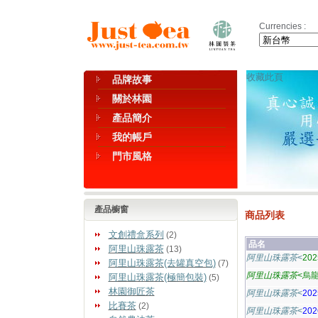
Currencies :
收藏此頁
品牌故事
關於林園
產品簡介
我的帳戶
門市風格
產品櫥窗
商品列表
文創禮盒系列
(2)
品名
阿里山珠露茶
(13)
阿里山珠露茶
<
20
阿里山珠露茶(去罐真空包)
(7)
阿里山珠露茶
<烏龍
阿里山珠露茶(極簡包裝)
(5)
林園御匠茶
阿里山珠露茶
<
20
比賽茶
(2)
阿里山珠露茶
<
20