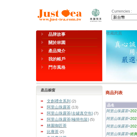
Currencies :
收藏此頁
品牌故事
關於林園
產品簡介
我的帳戶
門市風格
產品櫥窗
商品列表
文創禮盒系列
(2)
品名
阿里山珠露茶
(13)
阿里山珠露茶
<
20
阿里山珠露茶(去罐真空包)
(7)
阿里山珠露茶
<
20
阿里山珠露茶(極簡包裝)
(5)
林園御匠茶
阿里山珠露茶
<
20
比賽茶
(2)
阿里山珠露茶
<
經典