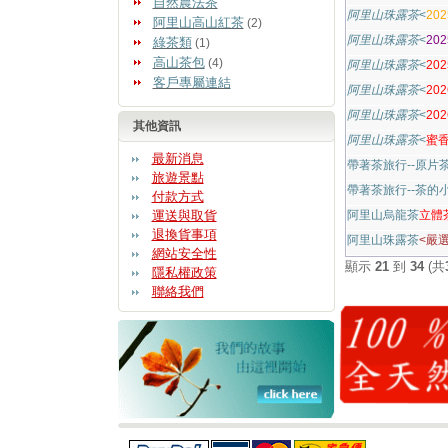
自然農法茶
阿里山珠露茶
<
20
阿里山高山紅茶
(2)
阿里山珠露茶
<
20
綠茶類
(1)
高山茶包
(4)
阿里山珠露茶
<
20
客戶專屬連結
阿里山珠露茶
<
20
阿里山珠露茶
<
20
其他資訊
阿里山珠露茶
<
蜜香
最新消息
帶著茶旅行--原片
旅遊景點
帶著茶旅行--茶的
付款方式
運送與取貨
阿里山烏龍茶
立體茶
退換貨事項
阿里山珠露茶
<嚴
網站安全性
顯示
21
到
34
(共
隱私權政策
聯絡我們