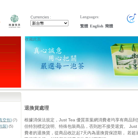
Languages:
Currencies :
繁體
English
簡體
收藏此頁
退換貨處理
根據消保法規定，Just Tea 優質茶葉網消費者均享有商
真空包)
(7)
但特別標定說明、特殊包裝商品，否則恕不接受退貨。 Just 
包裝)
(5)
費者的退換貨，從商品收訖起7天內為退換貨保證期， 若超