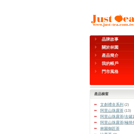
品牌故事
關於林園
產品簡介
我的帳戶
門市風格
產品櫥窗
文創禮盒系列
(2)
阿里山珠露茶
(13)
阿里山珠露茶(去罐
阿里山珠露茶(極簡
林園御匠茶