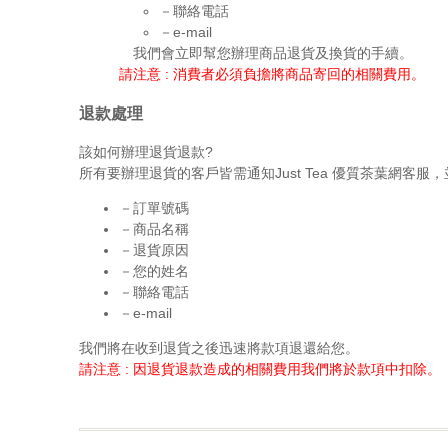
－聯絡電話
－e-mail
我們會立即幫您辦理商品退貨及換貨的手續。
請注意 : 消費者必須負擔將商品寄回的相關費用。
退款處理
該如何辦理退貨退款?
所有要辦理退貨的客戶皆需通知Just Tea 優質茶葉網客服
－訂單號碼
－商品名稱
－退貨原因
－您的姓名
－聯絡電話
－e-mail
我們將在收到退貨之後迅速將款項退還給您。
請注意 : 因退貨退款造成的相關費用我們將於款項中扣除。