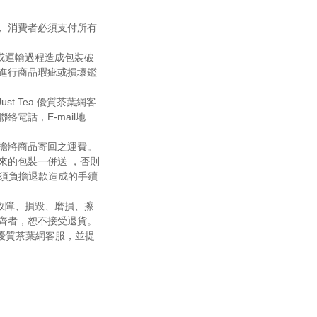
 消費者必須支付所有
或運輸過程造成包裝破
進行商品瑕疵或損壞鑑
st Tea 優質茶葉網客
電話，E-mail地
擔將商品寄回之運費。
來的包裝一併送 ，否則
還必須負擔退款造成的手續
故障、損毀、磨損、擦
齊者，恕不接受退貨。
 優質茶葉網客服，並提