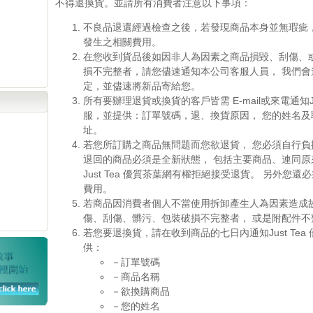
不得退換貨。並請所有消費者注意以下事項：
不良品退還經過檢查之後，若發現商品本身並無瑕疵，
發生之相關費用。
在您收到貨品後如因非人為因素之商品損毀、刮傷、
損不完整者，請您儘速通知本公司客服人員， 我們會
定，並儘速將新品寄給您。
所有要辦理退貨或換貨的客戶皆需 E-mail或來電通知Ju
服，並提供：訂單號碼，退、換貨原因， 您的姓名及聯絡
址。
若您所訂購之商品無問題而您欲退貨， 您必須自行負
退回的商品必須是全新狀態， 包括主要商品、連同原
Just Tea 優質茶葉網有權拒絕接受退貨。 另外您
費用。
若商品因消費者個人不當使用拆卸產生人為因素造成
傷、刮傷、髒污、包裝破損不完整者， 或是附配件不
若您要退換貨，請在收到商品的七日內通知Just Tea
供：
－訂單號碼
－商品名稱
－欲換購商品
－您的姓名