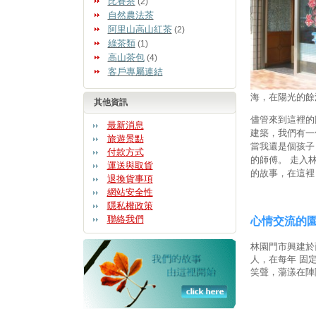
比賽茶
(2)
自然農法茶
阿里山高山紅茶
(2)
綠茶類
(1)
高山茶包
(4)
客戶專屬連結
海，在陽光的餘
其他資訊
儘管來到這裡的
最新消息
建築，我們有一
旅遊景點
當我還是個孩子
付款方式
的師傅。 走入
運送與取貨
的故事，在這裡
退換貨事項
網站安全性
隱私權政策
聯絡我們
心情交流的
林園門市興建於
人，在每年 固
笑聲，蕩漾在陣