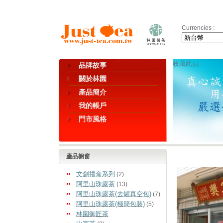
Currencies :
收藏此頁
品牌故事
關於林園
產品簡介
我的帳戶
門市風格
產品櫥窗
文創禮盒系列
(2)
阿里山珠露茶
(13)
阿里山珠露茶(去罐真空包)
(7)
阿里山珠露茶(極簡包裝)
(5)
林園御匠茶