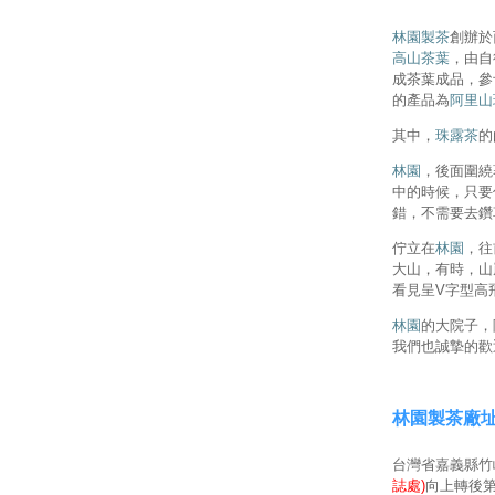
林園製茶
創辦於
高山茶葉
，由自
成茶葉成品，參
的產品為
阿里山
其中，
珠露茶
的
林園
，後面圍繞
中的時候，只要
錯，不需要去鑽
佇立在
林園
，往
大山，有時，山
看見呈V字型高
林園
的大院子，
我們也誠摯的歡
林園製茶廠
台灣省嘉義縣竹崎
誌處)
向上轉後第