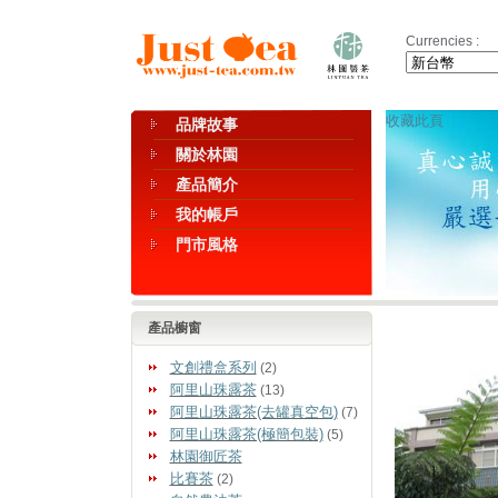
Currencies :
收藏此頁
品牌故事
關於林園
產品簡介
我的帳戶
門市風格
產品櫥窗
文創禮盒系列
(2)
阿里山珠露茶
(13)
阿里山珠露茶(去罐真空包)
(7)
阿里山珠露茶(極簡包裝)
(5)
林園御匠茶
比賽茶
(2)