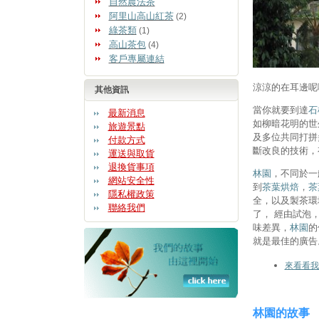
自然農法茶
阿里山高山紅茶
(2)
綠茶類
(1)
高山茶包
(4)
客戶專屬連結
涼涼的在耳邊呢
其他資訊
當你就要到達
石
最新消息
如柳暗花明的世
旅遊景點
及多位共同打拼
付款方式
斷改良的技術，
運送與取貨
退換貨事項
林園
，不同於一
網站安全性
到
茶葉烘焙
，
茶
隱私權政策
全，以及製茶環
聯絡我們
了， 經由試泡
味差異，
林園
的
就是最佳的廣告
來看看我
林園的故事