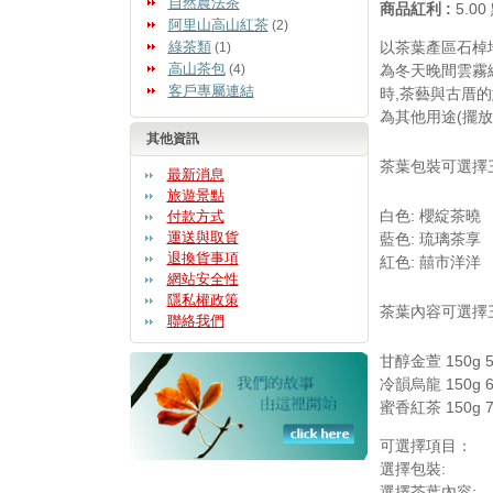
自然農法茶
商品紅利 :
5.0
阿里山高山紅茶
(2)
綠茶類
以茶葉產區石棹
(1)
高山茶包
(4)
為冬天晚間雲霧
客戶專屬連結
時,茶藝與古厝
為其他用途(擺放小
其他資訊
茶葉包裝可選擇
最新消息
旅遊景點
白色: 櫻綻茶曉
付款方式
運送與取貨
藍色: 琉璃茶享
退換貨事項
紅色: 囍市洋洋
網站安全性
隱私權政策
茶葉內容可選擇
聯絡我們
甘醇金萱 150g 
冷韻烏龍 150g 
蜜香紅茶 150g 
可選擇項目：
選擇包裝:
選擇茶葉內容: