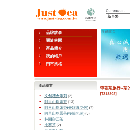
Currencies :
收藏此頁
品牌故事
關於林園
產品簡介
我的帳戶
門市風格
產品櫥窗
帶著茶旅行--茶
[T218802]
文創禮盒系列
(2)
阿里山珠露茶
(13)
阿里山珠露茶(去罐真空包)
(7)
阿里山珠露茶(極簡包裝)
(5)
林園御匠茶
比賽茶
(2)