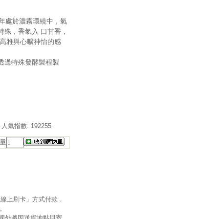
終年處於濃霧環繞中，氣
特殊，香氣入 口甘香，
是高雅與心曠神怡的感
透過特殊發酵製程製
。
人氣指數: 192255
量
「線上刷卡」方式付款，
」。
，國外將因送貨地點與寄