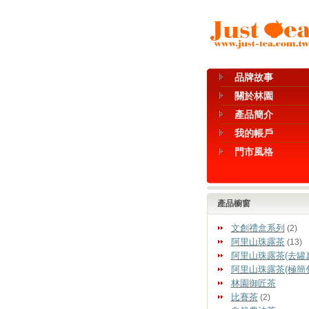
品牌故事
關於林園
產品簡介
我的帳戶
門市風格
產品櫥窗
文創禮盒系列
(2)
阿里山珠露茶
(13)
阿里山珠露茶(去罐
阿里山珠露茶(極簡
林園御匠茶
比賽茶
(2)