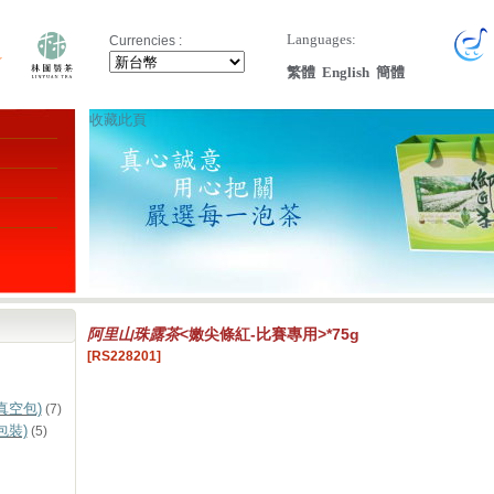
Languages:
Currencies :
繁體
English
簡體
收藏此頁
阿里山珠露茶
<嫩尖條紅-比賽專用>*75g
[RS228201]
真空包)
(7)
包裝)
(5)