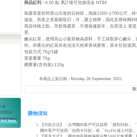
商品紅利 :
4.00 點 累計後可兌換現金 NT$4
珠露茶産於阿里山沿道的石棹區，海拔1200~1700公尺，
溫低，所産之茶葉吸取日，月，露之精華，因此其香味獨到
爲其特殊之點，常飲珠露茶，不僅保健延年，在意境上 更
受。
嫩尖紅茶，使用高山小葉茶種為原料，手工採取芽心嫩尖，
作。所產出的紅茶具有淡淡天然果香或蜜香，茶水甘甜溫潤
包裝方式:75g*1罐
茶葉重量:75g
總重量(含包裝):110g
本商品上架日期：Monday 26 September, 2022.
數
購物須知
【付款方法】：台灣國內客戶可以採用 「貨到付款」 
國外客戶可使用「信用卡付款」或 「PayPal 線上付款
【寄送方式】：國內地區購物滿新台幣2000元免運費