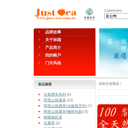
Currencies :
收藏此頁
品牌故事
关于林园
产品简介
我的帳戶
门市风格
没有任何商品！
產品櫥窗
文創禮盒系列
(2)
阿里山珠露茶
(13)
阿里山珠露茶(去罐真空包)
(7)
阿里山珠露茶(極簡包裝)
(5)
林園御匠茶
比賽茶
(2)