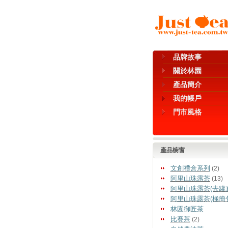
品牌故事
關於林園
產品簡介
我的帳戶
門市風格
產品櫥窗
文創禮盒系列
(2)
阿里山珠露茶
(13)
阿里山珠露茶(去罐
阿里山珠露茶(極簡
林園御匠茶
比賽茶
(2)