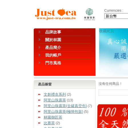
Currencies :
收藏此頁
品牌故事
關於林園
產品簡介
我的帳戶
門市風格
沒有任何商品！
產品櫥窗
文創禮盒系列
(2)
阿里山珠露茶
(13)
阿里山珠露茶(去罐真空包)
(7)
阿里山珠露茶(極簡包裝)
(5)
林園御匠茶
比賽茶
(2)