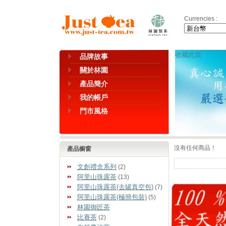
Currencies :
收藏此頁
品牌故事
關於林園
產品簡介
我的帳戶
門市風格
沒有任何商品！
產品櫥窗
文創禮盒系列
(2)
阿里山珠露茶
(13)
阿里山珠露茶(去罐真空包)
(7)
阿里山珠露茶(極簡包裝)
(5)
林園御匠茶
比賽茶
(2)