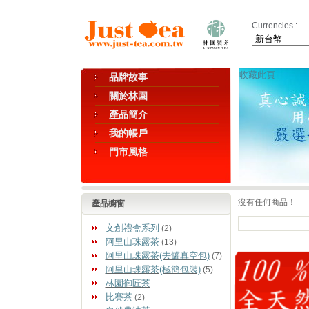
Currencies :
收藏此頁
品牌故事
關於林園
產品簡介
我的帳戶
門市風格
沒有任何商品！
產品櫥窗
文創禮盒系列
(2)
阿里山珠露茶
(13)
阿里山珠露茶(去罐真空包)
(7)
阿里山珠露茶(極簡包裝)
(5)
林園御匠茶
比賽茶
(2)