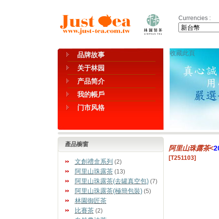
Currencies :
收藏此頁
品牌故事
关于林园
产品简介
我的帳戶
门市风格
產品櫥窗
阿里山珠露茶
<
2
[T251103]
文創禮盒系列
(2)
阿里山珠露茶
(13)
阿里山珠露茶(去罐真空包)
(7)
阿里山珠露茶(極簡包裝)
(5)
林園御匠茶
比賽茶
(2)