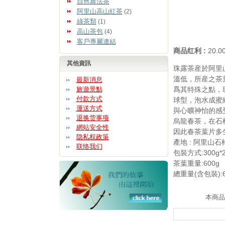
自然農法茶
阿里山高山紅茶
(2)
綠茶類
(1)
高山茶包
(4)
客戶專屬連結
商品红利 :
20.
其他資訊
珠露茶産於阿里山
溫低，所産之茶
最新消息
旅遊景點
爲其特殊之點，
付款方式
球型，泡水成蜜
運送方式
與心曠神怡的感
退换货事项
烏龍春茶，在石
網站安全性
因此春茶葉片多
隐私权政策
產地 : 阿里山石
联络我们
包裝方式:300g
茶葉重量:600g
總重量(含包裝):6
本商品上架