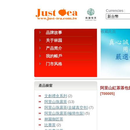
Currencies :
收藏此頁
品牌故事
关于林园
产品简介
我的帳戶
门市风格
產品櫥窗
阿里山紅茶茶包量
[T00005]
文創禮盒系列
(2)
阿里山珠露茶
(13)
阿里山珠露茶(去罐真空包)
(7)
阿里山珠露茶(極簡包裝)
(5)
林園御匠茶
比賽茶
(2)