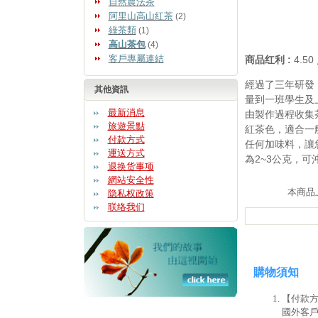
自然農法茶
阿里山高山紅茶
(2)
綠茶類
(1)
高山茶包
(4)
客戶專屬連結
商品红利 :
4.5
經過了三年研發
其他資訊
量到一班學生及
最新消息
由製作過程收集
旅遊景點
紅茶色，適合一
付款方式
任何加味料，讓
運送方式
為2~3公克，可
退换货事项
網站安全性
本商品上架
隐私权政策
联络我们
購物須知
【付款方
國外客戶