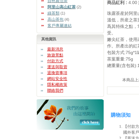
自然農法茶
商品紅利 :
4.0
阿里山高山紅茶
(2)
綠茶類
珠露茶産於阿里山
(1)
高山茶包
(4)
溫低，所産之茶
客戶專屬連結
爲其特殊之點，
受。
其他資訊
嫩尖紅茶，使用
作。所產出的紅
最新消息
包裝方式:75g*1
旅遊景點
茶葉重量:75g
付款方式
總重量(含包裝):1
運送與取貨
退換貨事項
網站安全性
本商品上架日
隱私權政策
聯絡我們
購物須知
【付款方
國外客戶
【寄送方