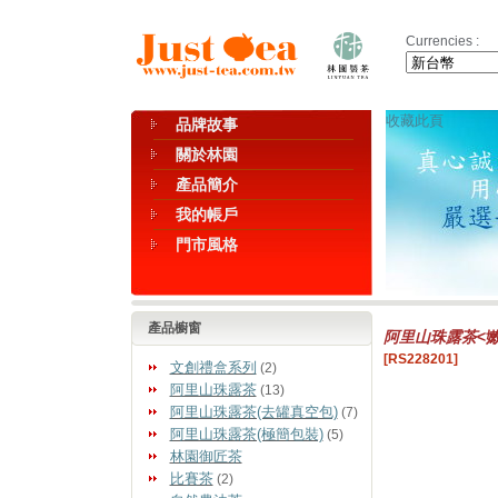
Currencies :
收藏此頁
品牌故事
關於林園
產品簡介
我的帳戶
門市風格
產品櫥窗
阿里山珠露茶
<
[RS228201]
文創禮盒系列
(2)
阿里山珠露茶
(13)
阿里山珠露茶(去罐真空包)
(7)
阿里山珠露茶(極簡包裝)
(5)
林園御匠茶
比賽茶
(2)