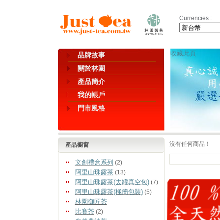
Currencies :
收藏此頁
品牌故事
關於林園
產品簡介
我的帳戶
門市風格
沒有任何商品！
產品櫥窗
文創禮盒系列
(2)
阿里山珠露茶
(13)
阿里山珠露茶(去罐真空包)
(7)
阿里山珠露茶(極簡包裝)
(5)
林園御匠茶
比賽茶
(2)