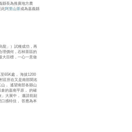
義縣長為推廣地方農
至此
阿里山茶
成為嘉義縣
心烏龍」）試種成功，再
合理價何，石棹茶區的
最大目標，一心一意做
5K處， 海拔1200
 村莊所在又是南部聞名
山， 遙望南部各縣山
倉的嘉南平原， 的確
旅」大展中， 邀請前副
口感特佳， 答應為本