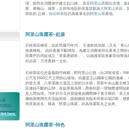
理，因而在消費者中建立起口碑。 及至
阿里山茶
闖出名號，嘉
業，將梅山，瑞里，太和等地區的茶葉皆劃為
大阿里山茶區
，
茶區的 泛稱，但
石棹茶區
仍為最著名的
阿里山茶
產地。
阿里山珠露茶~起源
石棹茶區種茶，始於民國70年代， 引進軟枝烏龍（又名「青
推廣種植。 由於產量不斷增加，為建立消費者與生產者之間的
茶農們共同組成立「茶葉產銷班」， 以維護茶區形象與信譽為
好品質，力求產銷一元化。
石棹茶區位於嘉義縣竹崎鄉，即阿里山公路（台18號省道）59K至6
公尺至1600公尺之間的山坡地。此處是玉山國家公園的邊緣，
的曾文溪，八掌溪兩大溪流上游的分水嶺，背靠中央山脈主峰玉
區連綿不斷的山巒，有如屏風為障；西南則是一望無際遼闊如穀
是人間仙境。76年於台北外貿協會由國際獅子會主辦的「茶之
總統謝東閔先生蒞臨剪綵，謝副總統光臨本班展示場試飲，感覺
班茶葉命名、稱為「阿里山珠露」此為珠露取名之由來。
阿里山珠露茶~特色