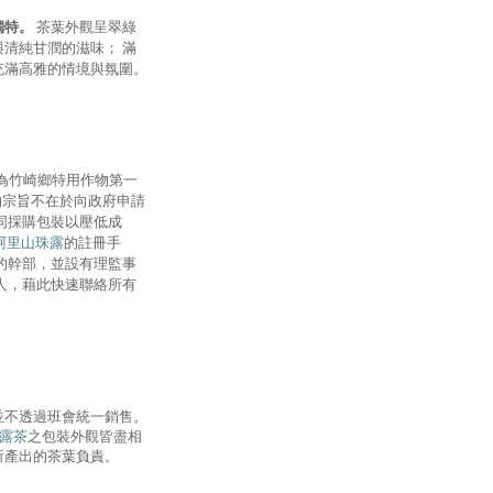
獨特。
茶葉外觀呈翠綠
清純甘潤的滋味； 滿
充滿高雅的情境與氛圍。
為竹崎鄉特用作物第一
的宗旨不在於向政府申請
同採購包裝以壓低成
阿里山珠露
的註冊手
的幹部，並設有理監事
人，藉此快速聯絡所有
並不透過班會統一銷售。
露茶
之包裝外觀皆盡相
所產出的茶葉負責。