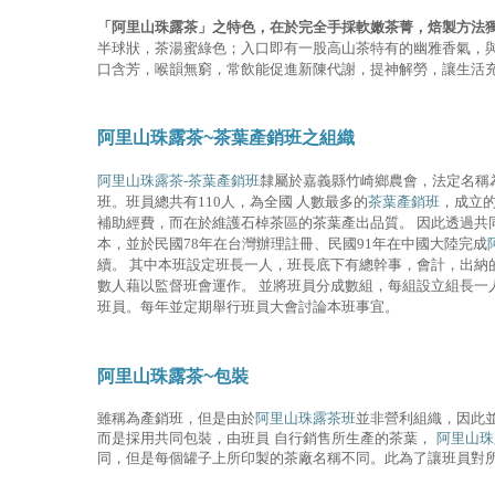
「阿里山珠露茶」之特色，在於完全手採軟嫩茶菁，焙製方法
半球狀，茶湯蜜綠色；入口即有一股高山茶特有的幽雅香氣，與
口含芳，喉韻無窮，常飲能促進新陳代謝，提神解勞，讓生活
阿里山珠露茶~茶葉產銷班之組織
阿里山珠露茶-茶葉產銷班
隸屬於嘉義縣竹崎鄉農會，法定名稱
班。班員總共有110人，為全國 人數最多的
茶葉產銷班
，成立
補助經費，而在於維護石棹茶區的茶葉產出品質。 因此透過共
本，並於民國78年在台灣辦理註冊、民國91年在中國大陸完成
續。 其中本班設定班長一人，班長底下有總幹事，會計，出納
數人藉以監督班會運作。 並將班員分成數組，每組設立組長一
班員。每年並定期舉行班員大會討論本班事宜。
阿里山珠露茶~包裝
雖稱為產銷班，但是由於
阿里山珠露茶班
並非營利組織，因此
而是採用共同包裝，由班員 自行銷售所生產的茶葉，
阿里山珠
同，但是每個罐子上所印製的茶廠名稱不同。此為了讓班員對