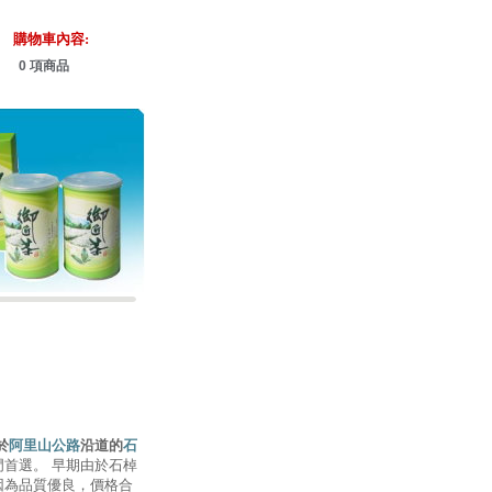
購物車內容:
0 項商品
於
阿里山公路
沿道的
石
門首選。 早期由於石棹
因為品質優良，價格合