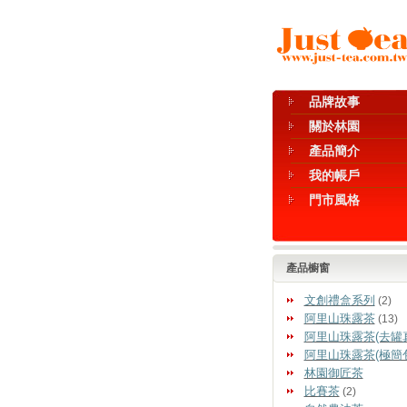
品牌故事
關於林園
產品簡介
我的帳戶
門市風格
產品櫥窗
文創禮盒系列
(2)
阿里山珠露茶
(13)
阿里山珠露茶(去罐
阿里山珠露茶(極簡
林園御匠茶
比賽茶
(2)