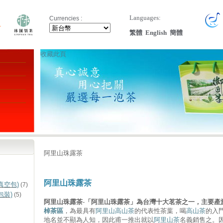
Languages:
Currencies :
繁體
English
簡體
收藏此頁
阿里山珠露茶
阿里山珠露茶
真空包)
(7)
包裝)
(5)
阿里山珠露茶
-
「阿里山珠露茶」為台灣十大茗茶之一，主要產
棹茶區
，為最具有
阿里山高山茶
的代表性茶葉，喝
高山茶
的入
地名並不顯為人知，因此甫一推出就以
阿里山茶
名義銷售之。