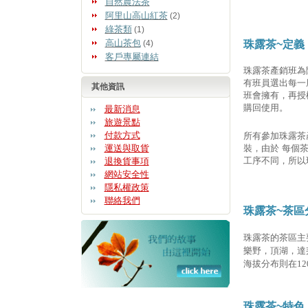
自然農法茶
阿里山高山紅茶
(2)
綠茶類
(1)
高山茶包
珠露茶~定義
(4)
客戶專屬連結
珠露茶產銷班為
有班員選出每一
其他資訊
班會擁有，再授
購回使用。
最新消息
旅遊景點
付款方式
所有參加珠露茶
運送與取貨
裝，由於 每個
工序不同，所以
退換貨事項
網站安全性
隱私權政策
聯絡我們
珠露茶~茶區
珠露茶的茶區主
樂野，頂湖，達
海拔分布則在12
珠露茶~特色