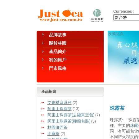
Currencies :
收藏此頁
品牌故事
關於林園
產品簡介
我的帳戶
門市風格
產品櫥窗
文創禮盒系列
(2)
珠露茶
阿里山珠露茶
(13)
阿里山珠露茶(去罐真空包)
(7)
珠露茶~「珠露
阿里山珠露茶(極簡包裝)
(5)
種。主要的
珠露
林園御匠茶
同，有可能包含
比賽茶
(2)
不同焙火程度的