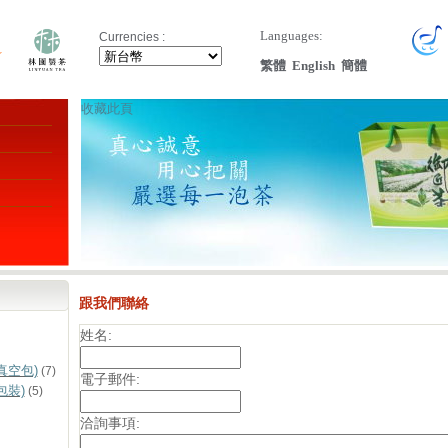
Languages:
Currencies :
繁體
English
簡體
收藏此頁
跟我們聯絡
姓名:
真空包)
(7)
電子郵件:
包裝)
(5)
洽詢事項: