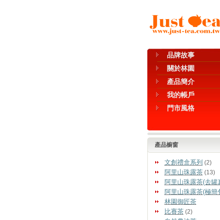
品牌故事
關於林園
產品簡介
我的帳戶
門市風格
產品櫥窗
文創禮盒系列
(2)
阿里山珠露茶
(13)
阿里山珠露茶(去罐
阿里山珠露茶(極簡
林園御匠茶
比賽茶
(2)