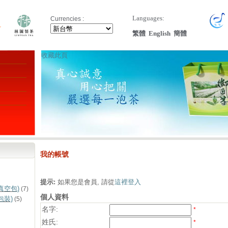
Languages:
Currencies :
繁體
English
簡體
收藏此頁
我的帳號
提示:
如果您是會員, 請從
這裡登入
真空包)
(7)
個人資料
包裝)
(5)
名字:
*
姓氏:
*