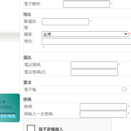
電子郵件:
*
地址
郵遞區
*
號:
國家:
*
地址:
*
通訊
電話號碼:
*
電話號碼(2):
選項
電子報:
密碼
密碼:
*
再輸入一次密碼:
*