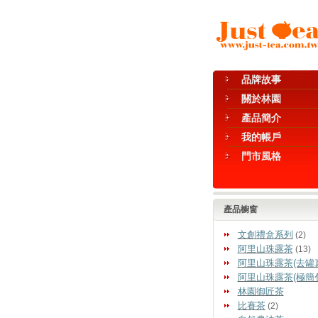
品牌故事
關於林園
產品簡介
我的帳戶
門市風格
產品櫥窗
文創禮盒系列
(2)
阿里山珠露茶
(13)
阿里山珠露茶(去罐
阿里山珠露茶(極簡
林園御匠茶
比賽茶
(2)