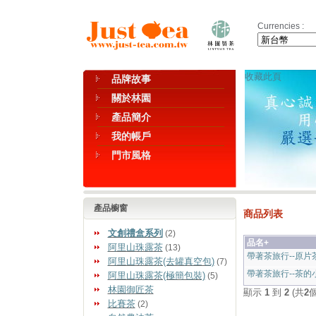
Currencies :
收藏此頁
品牌故事
關於林園
產品簡介
我的帳戶
門市風格
產品櫥窗
商品列表
文創禮盒系列
(2)
品名+
阿里山珠露茶
(13)
帶著茶旅行--原片
阿里山珠露茶(去罐真空包)
(7)
帶著茶旅行--茶的
阿里山珠露茶(極簡包裝)
(5)
林園御匠茶
顯示
1
到
2
(共
2
比賽茶
(2)