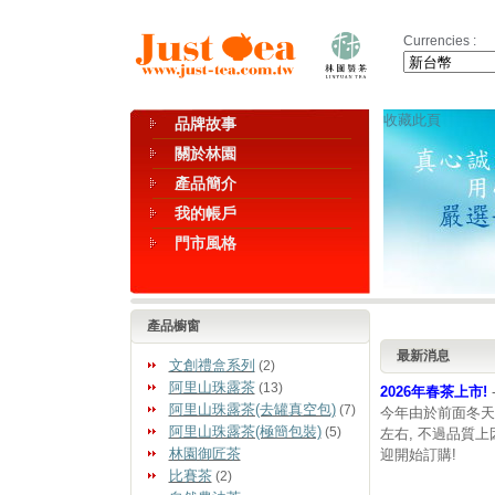
Currencies :
收藏此頁
品牌故事
關於林園
產品簡介
我的帳戶
門市風格
產品櫥窗
最新消息
文創禮盒系列
(2)
阿里山珠露茶
(13)
2026年春茶上市!
阿里山珠露茶(去罐真空包)
(7)
今年由於前面冬天
阿里山珠露茶(極簡包裝)
(5)
左右, 不過品質
林園御匠茶
迎開始訂購!
比賽茶
(2)