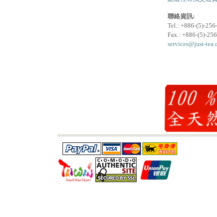
聯絡資訊:
Tel.: +886-(5)-25
Fax.: +886-(5)-25
services@just-tea