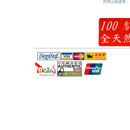
阿里山珠露茶
，