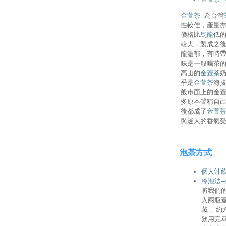
金萱茶
--為台灣
性較佳，產量
價格比
烏龍
低
較大，製成之
龍濃郁，有時帶
味是一般喝茶
高山的
金萱茶
乎是
金萱茶
海
般市面上的金
多原本聲稱自
後都成了
金萱
與迷人的香氣
泡茶方式
個人沖
冷泡法-
將我們
入兩瓶
藏， 
飲用完