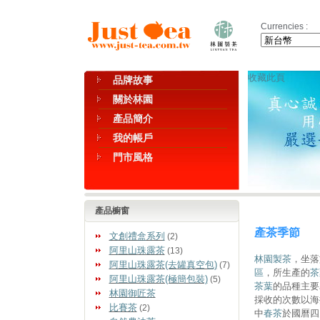
Currencies :
收藏此頁
品牌故事
關於林園
產品簡介
我的帳戶
門市風格
產品櫥窗
產茶季節
文創禮盒系列
(2)
阿里山珠露茶
(13)
林園製茶
，坐落
阿里山珠露茶(去罐真空包)
(7)
區
，所生產的
茶
阿里山珠露茶(極簡包裝)
(5)
茶葉
的品種主要
林園御匠茶
採收的次數以海
比賽茶
(2)
中
春茶
於國曆四