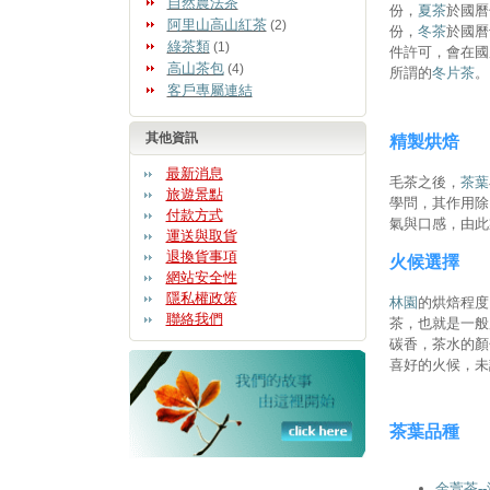
自然農法茶
份，
夏茶
於國曆
阿里山高山紅茶
(2)
份，
冬茶
於國曆
綠茶類
(1)
件許可，會在國
高山茶包
(4)
所謂的
冬片茶
。
客戶專屬連結
其他資訊
精製烘焙
最新消息
毛茶之後，
茶葉
旅遊景點
學問，其作用除
付款方式
氣與口感，由此
運送與取貨
退換貨事項
火候選擇
網站安全性
隱私權政策
林園
的烘焙程度
聯絡我們
茶，也就是一
碳香，茶水的顏
喜好的火候，未
茶葉品種
金萱茶
-