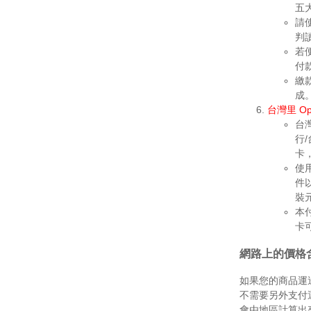
五
請
判
若
付
繳
成
台灣里 Op
台
行
卡，
使用
件
裝
本
卡
網路上的價格
如果您的商品運
不需要另外支付
會由地區計算出