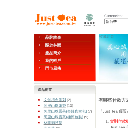
Currencies :
收藏此頁
品牌故事
關於林園
產品簡介
我的帳戶
門市風格
產品櫥窗
有哪些付款方
文創禮盒系列
(2)
阿里山珠露茶
(13)
『Just Te
阿里山珠露茶(去罐真空包)
(7)
阿里山珠露茶(極簡包裝)
(5)
貨到付款機
林園御匠茶
Just 