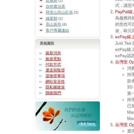
比賽茶
(2)
式，讓您
自然農法茶
PayPal
阿里山高山紅茶
(2)
為服務跨國
綠茶類
(1)
的您也可以
高山茶包
(4)
金，歐元
客戶專屬連結
ezPay線
Just 
其他資訊
ezPay
最新消息
ezPay
旅遊景點
台灣里 Op
付款方式
消費
運送與取貨
持用
退換貨事項
款者
網站安全性
3D
隱私權政策
聯絡我們
第一
持用
已加
Ma
Ma
台灣里 Op
選擇