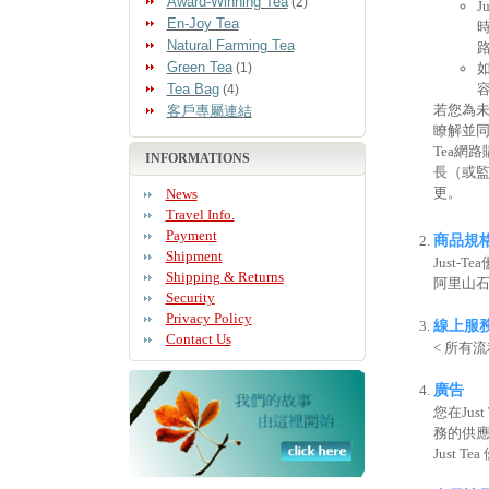
Award-Winning Tea
(2)
J
En-Joy Tea
時
Natural Farming Tea
Green Tea
(1)
Tea Bag
容
(4)
若您為未
客戶專屬連結
瞭解並同
Tea網
INFORMATIONS
長（或監
更。
News
Travel Info.
Payment
商品規
Shipment
Just
Shipping & Returns
阿里山
Security
Privacy Policy
線上服
Contact Us
< 所有
廣告
您在Ju
務的供
Just 