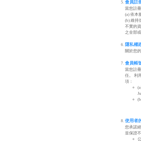
會員註
當您註冊
(a) 
(b) 
不實的資
之全部
隱私權
關於您
會員帳
當您註冊
任。 利
項：
J
(
使用者
您承諾絕
並保證不