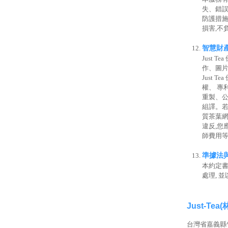
失、錯誤
防護措施
損害,不
智慧財
Just
作、圖片
Just
權、 專
重製、公
組譯。若
質茶葉網
違反,您
師費用
準據法
本約定書
處理, 
Just-Te
台灣省嘉義縣竹