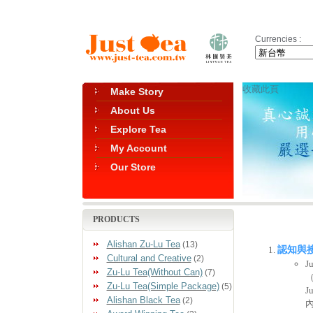
Currencies :
收藏此頁
Make Story
About Us
Explore Tea
My Account
Our Store
PRODUCTS
Alishan Zu-Lu Tea
(13)
認知與
Cultural and Creative
(2)
J
Zu-Lu Tea(Without Can)
(7)
（
Zu-Lu Tea(Simple Package)
(5)
J
Alishan Black Tea
(2)