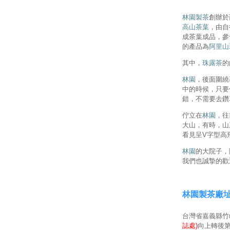
林園製茶
創辦於
高山茶葉
，由自
成茶葉成品，參
的產品為
阿里山
其中，
珠露茶
的
林園
，後面圍繞
中的時候，只要
錯，不需要去鑽
佇立在
林園
，往
大山，有時，山
看見呈V字型高
林園
的大院子，
我們也誠摯的歡
林園製茶廠
台灣省嘉義縣竹崎
誌處)
向上轉後第