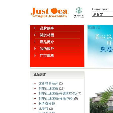
Currencies :
收藏此頁
品牌故事
關於林園
產品簡介
我的帳戶
門市風格
產品櫥窗
文創禮盒系列
(2)
阿里山珠露茶
(13)
阿里山珠露茶(去罐真空包)
(7)
阿里山珠露茶(極簡包裝)
(5)
林園御匠茶
比賽茶
(2)