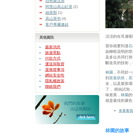
自然農法茶
阿里山高山紅茶
(2)
綠茶類
(1)
高山茶包
(4)
客戶專屬連結
涼涼的在耳邊呢
其他資訊
當你就要到達
石
最新消息
如柳暗花明的世
旅遊景點
及多位共同打拼
付款方式
斷改良的技術，
運送與取貨
退換貨事項
林園
，不同於一
網站安全性
到
茶葉烘焙
，
茶
隱私權政策
全，以及製茶環
聯絡我們
了， 經由試泡
味差異，
林園
的
就是最佳的廣告
來看看我
林園的故事